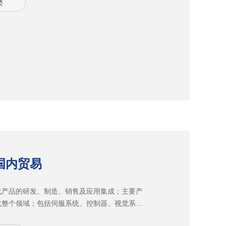
类
车配件、轴承制造、工/刃具制造等各个行业。目
温陶瓷烧结工艺及 各类专用砂轮已达到进口同类
国内贸易
化产品的研发、制造、销售及应用集成；主要产
化整个领域；包括伺服系统、控制器、视觉系
频器、触摸屏等。