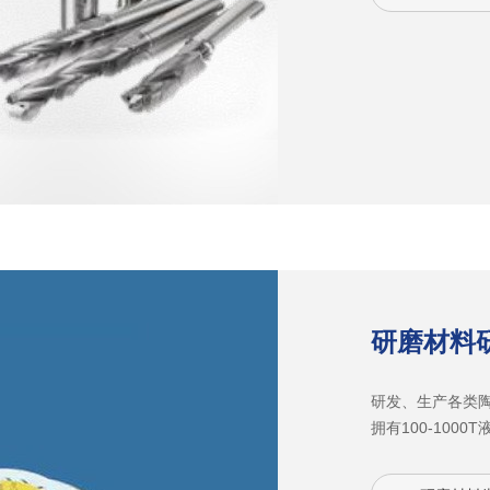
强。世界一流CN
保证大批量生产
0.005MM，成
度要求。产品应
钢、塑胶及玻璃
研磨材料
研发、生产各类
拥有100-10
磨床、气流细化等
业的专用磨具，产