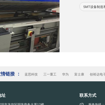
经验已经向其它
SMT设备制造
刷机，AOI，其
维修服务。
友情链接 ：
蓝思科技
三一重工
华为
富士康
创裕达电
地址
联系方式
深圳市龙华区明珠商务大厦12楼
服务热线：