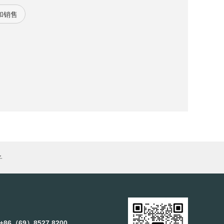
工控领域辐射。可提供进口塑胶机，点胶机、印
和销售
它品牌SMT等设备的马达，驱动器，液晶显示器
子
+86（69）8527 8200