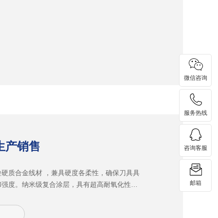
微信咨询
服务热线
生产销售
咨询客服
粒硬质合金线材 ，兼具硬度各柔性，确保刀具具
邮箱
和强度。纳米级复合涂层，具有超高耐氧化性及
能提高刀具高速加工时的耐热和耐磨性。独特新
结构，使刀具刃口更锋利、排悄更顺畅，刚性更