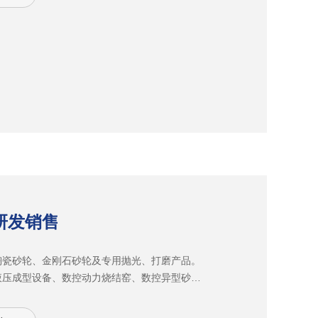
C精密研磨设备和严格的质量管控体系，有效地
的品质均一性，尺径公差最高可控制在
型轮廓度最高控制在0.01MM，满足产品精加工精
用于铝合金、镁合金、碳素钢、不锈钢、模具
纤维等多种材料的切削加工。
研发销售
陶瓷砂轮、金刚石砂轮及专用抛光、打磨产品。
00T液压成型设备、数控动力烧结窑、数控异型砂轮
相关设备100余台套。致力于发展 工业制造行
品已广泛应用于LCD、LED、手机、手机周边