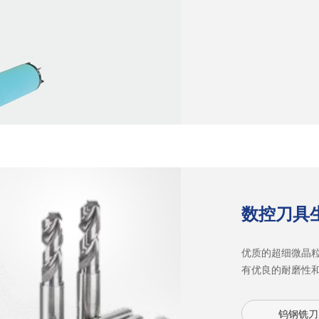
数控刀具
优质的超细微晶
有优良的耐磨性
优异的润滑性，
型的槽型和刃型
钨钢铣刀