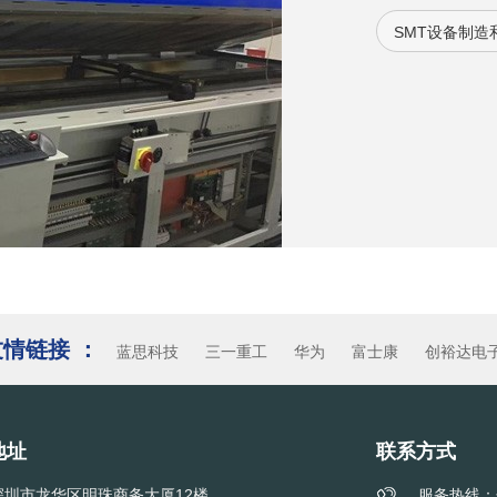
经验已经向其它
SMT设备制造
刷机，AOI，其
维修服务。
友情链接 ：
蓝思科技
三一重工
华为
富士康
创裕达电
地址
联系方式
深圳市龙华区明珠商务大厦12楼
服务热线：