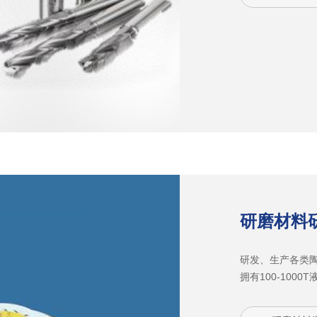
强。世界一流CN
保证大批量生产
0.005MM，成
度要求。产品应
钢、塑胶及玻璃
研磨材料
研发、生产各类
拥有100-10
磨床、气流细化等
业的专用磨具，产