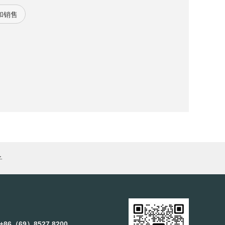
工控领域辐射。可提供进口塑胶机，点胶机、印
和销售
它品牌SMT等设备的马达，驱动器，液晶显示器
子
+86（69）8527 8200