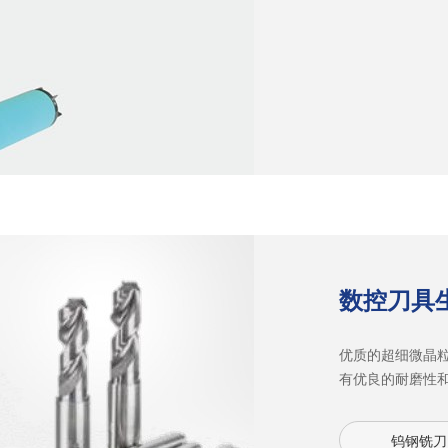
数控刀具
优质的超细微晶
有优良的耐磨性
优异的润滑性，
型的槽型和刃型
钨钢铣刀