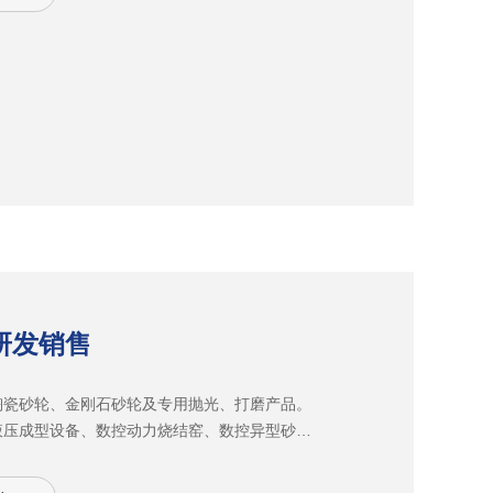
C精密研磨设备和严格的质量管控体系，有效地
的品质均一性，尺径公差最高可控制在
型轮廓度最高控制在0.01MM，满足产品精加工精
用于铝合金、镁合金、碳素钢、不锈钢、模具
纤维等多种材料的切削加工。
研发销售
陶瓷砂轮、金刚石砂轮及专用抛光、打磨产品。
00T液压成型设备、数控动力烧结窑、数控异型砂轮
相关设备100余台套。致力于发展 工业制造行
品已广泛应用于LCD、LED、手机、手机周边