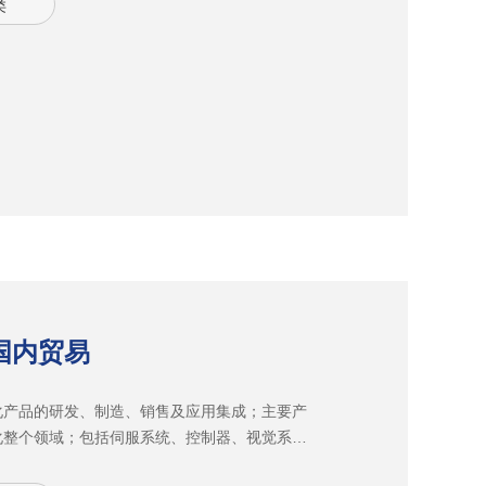
类
车配件、轴承制造、工/刃具制造等各个行业。目
温陶瓷烧结工艺及 各类专用砂轮已达到进口同类
国内贸易
化产品的研发、制造、销售及应用集成；主要产
化整个领域；包括伺服系统、控制器、视觉系
频器、触摸屏等。