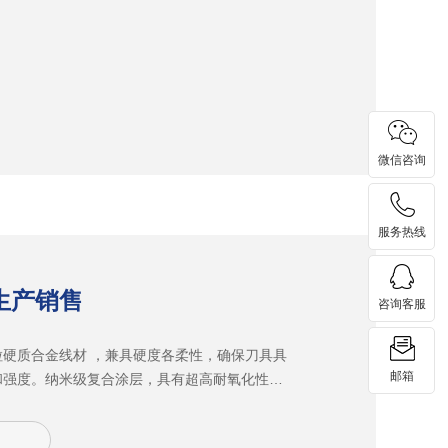
微信咨询
服务热线
生产销售
咨询客服
粒硬质合金线材 ，兼具硬度各柔性，确保刀具具
邮箱
和强度。纳米级复合涂层，具有超高耐氧化性及
能提高刀具高速加工时的耐热和耐磨性。独特新
结构，使刀具刃口更锋利、排悄更顺畅，刚性更