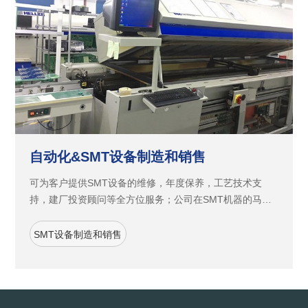
自动化&SMT设备制造和销售
可为客户提供SMT设备的维修，年度保养，工艺技术支
持，建厂投资顾问等全方位服务；公司在SMT机器的马
达、驱动器、相关控制卡的维修技术一直处于同行先进地
位。长期积累的维修技术经验已经向其它工控领域辐射。
SMT设备制造和销售
可提供进口塑胶机，点胶机、印刷机，AOI，其它品牌SMT
等设备的马达，驱动器，液晶显示器维修服务。