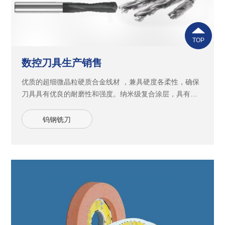
TOP
数控刀具生产销售
优质的超细微晶粒硬质合金线材 ，兼具硬度各柔性，确保
刀具具有优良的耐磨性和强度。纳米级复合涂层，具有超
高耐氧化性及优异的润滑性，能提高刀具高速加工时的耐
热和耐磨性。独特新型的槽型和刃型结构，使刀具刃口更
钨钢铣刀
锋利、排悄更顺畅，刚性更强。世界一流CNC精密研磨设
备和严格的质量管控体系，有效地保证大批量生产的品质
均一性，尺径公差最高可控制在0.005MM，成型轮廓度最
高控制在0.01MM，满足产品精加工精度要求。产品应用于
铝合金、镁合金、碳素钢、不锈钢、模具钢、塑胶及玻璃
纤维等多种材料的切削加工。